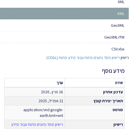
XML
KML
GeoXML
GeoXML-ITM
CSV.xlsx
רישיון
רישיון מסד נתונים פתוח עבור מידע פתוח (ODbL)
מידע נוסף
שדה
ערך
עדכון אחרון
16 מרץ, 2026
תאריך יצירת קובץ
21 אפריל, 2025
פורמט
application/vnd.google-
earth.kml+xml
רישיון
רישיון מסד נתונים פתוח עבור מידע