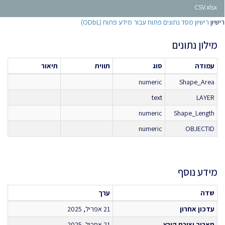
CSV.xlsx
רישיון
רישיון מסד נתונים פתוח עבור מידע פתוח (ODbL)
מילון נתונים
עמודה
סוג
תווית
תיאור
numeric
Shape_Area
text
LAYER
numeric
Shape_Length
numeric
OBJECTID
מידע נוסף
שדה
ערך
עדכון אחרון
21 אפריל, 2025
תאריך יצירת קובץ
21 אפריל, 2025