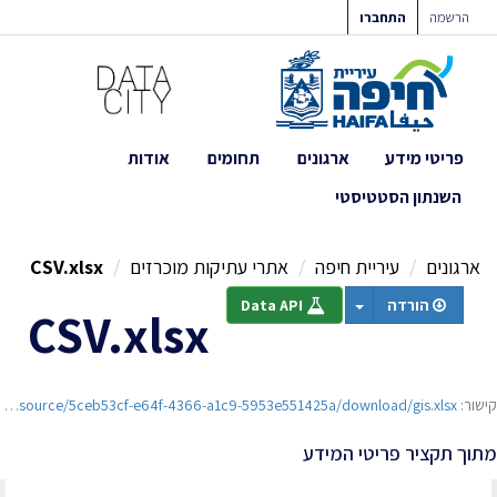
ילוג
הרשמה
התחברו
תוכן
פריטי מידע
ארגונים
תחומים
אודות
השנתון הסטטיסטי
ארגונים
עיריית חיפה
אתרי עתיקות מוכרזים
CSV.xlsx
הורדה
Data API
CSV.xlsx
קישור:
https://opendata.haifa.muni.il/dataset/814f72dc-7c23-4eb2-aee5-f4510d68d89c/resource/5ceb53cf-e64f-4366-a1c9-5953e551425a/download/gis.xlsx
מתוך תקציר פריטי המידע