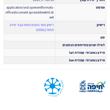
פורמט
application/vnd.openxmlformats-
officedocument.spreadsheetml.sh
eet
רישיון
רישיון מסד נתונים פתוח עבור מידע
פתוח (ODbL)
סוג
לאילו שנים מתייחסים הנתונים
מידע גאוגרפי: עמודת lat
מידע גאוגרפי: עמודת lon