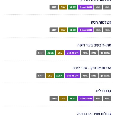
SHP
CSV
XLSX
GeoJSON
XML
KML
מצלמות חניה
SHP
CSV
XLSX
GeoJSON
XML
KML
תתי-רובעים בעיר חיפה
SHP
XLSX
CSV
GeoJSON
XML
KML
geoxml
הכרזת אונסקו - אזור ליבה
SHP
CSV
XLSX
GeoJSON
XML
KML
geoxml
קו רכבלית
SHP
CSV
XLSX
GeoJSON
XML
KML
גבולות אוויר נקי בחיפה