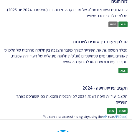
לוח חוגים
לוח החוגים השנתי תשפ"ה של מרכז קהילתי נווה דוד (ספטמבר 2024-יוני 2025).
יש לשים לב כי ייתכנו שינויים
PDF
XLS
טבלת מעבר בין אזורים לשכונות
טבלה המשמשת את העירייה לצורך מעבר והצלבה בין חלוקה מרחבית של הלמ"ס
לאזורים גיאוגרפיים סטטיסטיים (אג"ס) לחלוקה מינהלית של העירייה לשכונות,
תתי רובעים ורובעים. הטבלה נועדה לאפשר...
XLS
תקציב עיריית חיפה - 2024
תקציבי עיריית חיפה לשנת 2024 לפי הכנסות והוצאות כפי שפורסם באתר
העירייה
XLS
XLSX
You can also access this registry using the
API
(see
API Docs
).