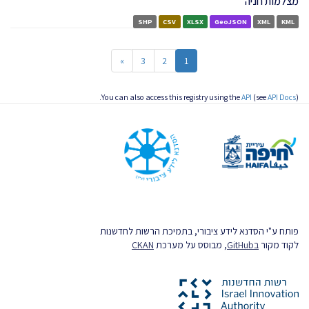
מצלמות חניה
SHP
CSV
XLSX
GeoJSON
XML
KML
»
3
2
1
You can also access this registry using the
API
(see
API Docs
).
פותח ע"י הסדנא לידע ציבורי, בתמיכת הרשות לחדשנות
לקוד מקור
בGitHub
, מבוסס על מערכת
CKAN