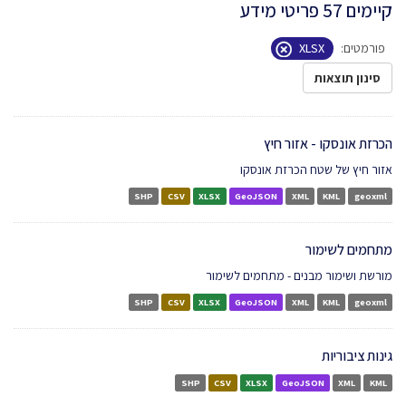
קיימים 57 פריטי מידע
פורמטים:
XLSX
סינון תוצאות
הכרזת אונסקו - אזור חיץ
אזור חיץ של שטח הכרזת אונסקו
SHP
CSV
XLSX
GeoJSON
XML
KML
geoxml
מתחמים לשימור
מורשת ושימור מבנים - מתחמים לשימור
SHP
CSV
XLSX
GeoJSON
XML
KML
geoxml
גינות ציבוריות
SHP
CSV
XLSX
GeoJSON
XML
KML