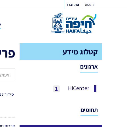
ילוג
הרשמה
התחברו
תוכן
פ
פרי
קטלוג מידע
ארגונים
HiCenter
1
סידור לפ
תחומים
חברות סט