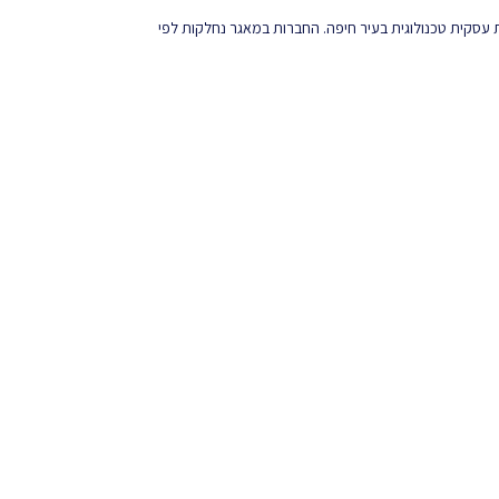
רכז HiCenter בעבר או בהווה , מרכז ליזמות עסקית טכנולוגית בעיר חיפה. החברות במאגר נחלקות לפי